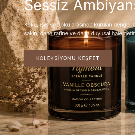
Sessiz Ambiyan
Koku, ışık ve doku arasında kurulan dengeli
sakin, daha rafine ve daha duyusal hale getire
KOLEKSIYONU KEŞFET