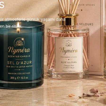
s
 bir atmosferle günlük yaşamı daha
n bir ritüel.